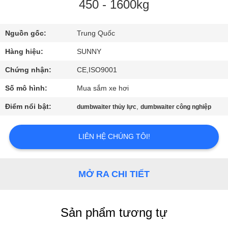
450 - 1600kg
THAM
Nguồn gốc:
Trung Quốc
QUAN
NHÀ
Hàng hiệu:
SUNNY
MÁY
Chứng nhận:
CE,ISO9001
Số mô hình:
Mua sắm xe hơi
KIỂM
Điểm nổi bật:
,
dumbwaiter thủy lực
dumbwaiter công nghiệp
SOÁT
CHẤT
LIÊN HỆ CHÚNG TÔI!
LƯỢNG
MỞ RA CHI TIẾT
LIÊN
HỆ
Sản phẩm tương tự
CHÚNG