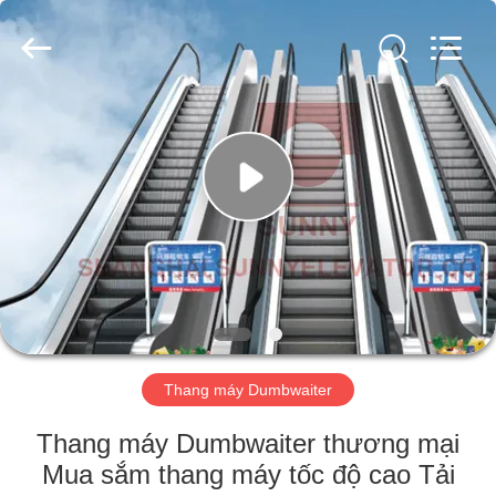
2026
SHANGHAI
SUNNY
ELEVATOR
CO.,LTD.
All
Rights
Reserved.
NHÀ
CÁC
SẢN
PHẨM
VIDEO
VỀ
Thang máy Dumbwaiter
CHÚNG
Thang máy Dumbwaiter thương mại
TÔI
Mua sắm thang máy tốc độ cao Tải