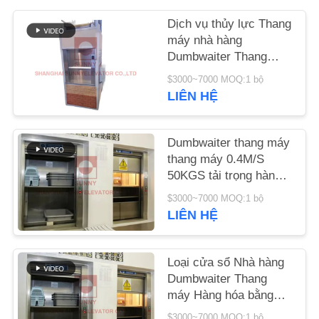
TÔI
Dịch vụ thủy lực Thang
máy nhà hàng
YÊU
Dumbwaiter Thang
máy Thang máy Giá
CẦU
$3000~7000 MOQ:1 bộ
nhà bếp Dumbwaiter
LIÊN HỆ
BÁO
Thang máy thực phẩm
GIÁ
Dumbwaiter thang máy
thang máy 0.4M/S
SƠ
50KGS tải trọng hàng
ĐỒ
hóa nhỏ thang máy
$3000~7000 MOQ:1 bộ
TRANG
LIÊN HỆ
WEB
Loại cửa sổ Nhà hàng
Dumbwaiter Thang
PRIVACY
máy Hàng hóa bằng
POLICY
thép không gỉ Thang
$3000~7000 MOQ:1 bộ