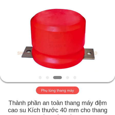
2026
SHANGHAI
SUNNY
ELEVATOR
CO.,LTD.
All
Rights
Reserved.
NHÀ
CÁC
SẢN
PHẨM
VIDEO
VỀ
Phụ tùng thang máy
CHÚNG
Thành phần an toàn thang máy đệm
TÔI
cao su Kích thước 40 mm cho thang