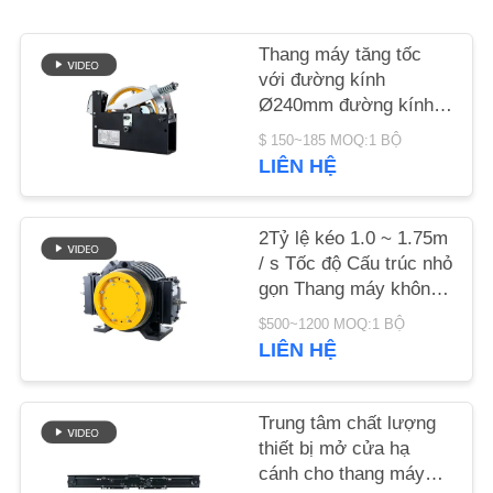
TÔI
Thang máy tăng tốc
YÊU
với đường kính
Ø240mm đường kính
CẦU
1000 ~ 2000N lực kéo
$ 150~185 MOQ:1 BỘ
BÁO
dây thừng và độ cao
LIÊN HỆ
nâng ≤ 110m
GIÁ
2Tỷ lệ kéo 1.0 ~ 1.75m
SƠ
/ s Tốc độ Cấu trúc nhỏ
gọn Thang máy không
ĐỒ
có bộ phận thay thế
$500~1200 MOQ:1 BỘ
TRANG
động cơ
LIÊN HỆ
WEB
Trung tâm chất lượng
PRIVACY
thiết bị mở cửa hạ
POLICY
cánh cho thang máy