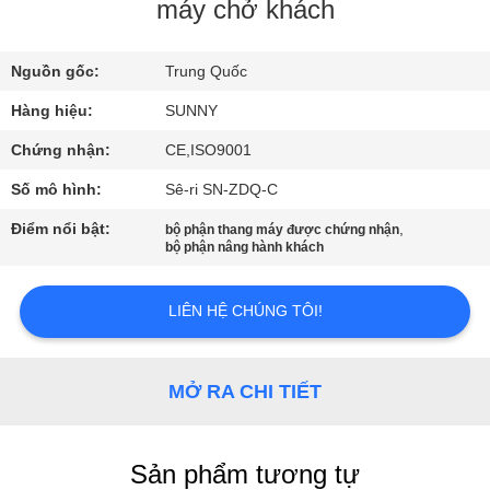
máy chở khách
THAM
Nguồn gốc:
Trung Quốc
QUAN
NHÀ
Hàng hiệu:
SUNNY
MÁY
Chứng nhận:
CE,ISO9001
Số mô hình:
Sê-ri SN-ZDQ-C
KIỂM
Điểm nổi bật:
,
bộ phận thang máy được chứng nhận
bộ phận nâng hành khách
SOÁT
CHẤT
LIÊN HỆ CHÚNG TÔI!
LƯỢNG
MỞ RA CHI TIẾT
LIÊN
HỆ
CHÚNG
Sản phẩm tương tự